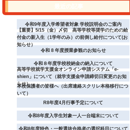
最近の記事
令和9年度入学希望者対象 学校説明会のご案内
【重要】5/15（金）〆切 高等学校等奨学のための給
付金の新入生（1学年のみ）の前倒し給付について(お
知らせ）
令和 8 年度授業参観のお知らせ
令和８年度学校校納金の納入について
高等学校就学支援金オンライン申請システム「e-
shien」について（就学支援金申請締切日変更のお知
らせ）
本校保護者の皆様へ（出席連絡スクリレ本格移行につ
いて）
R8年度4月行事予定について
令和8年度入学生対象一人一台端末について
令和8年度特色・一般選抜合格者の選択科目について