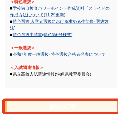
＜特色選抜＞
■
学校独自検査パワーポイント作成資料「スライドの
作成方法について(11.29更新)
■
特色選抜[入学者選抜における求める生徒像･選抜方
法]
■
特色選抜申請書(特色第6号様式)
＜一般選抜＞
■
令和7年度一般選抜･特色選抜合格者発表について
＜入試関連情報＞
■県立高校入試関連情報(沖縄県教育委員会)
最近の記事