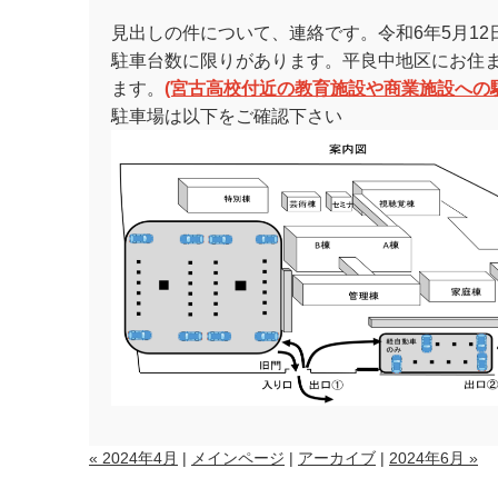
見出しの件について、連絡です。令和6年5月12日
駐車台数に限りがあります。平良中地区にお住
ます。
(宮古高校付近の教育施設や商業施設への
駐車場は以下をご確認下さい
« 2024年4月
|
メインページ
|
アーカイブ
|
2024年6月 »