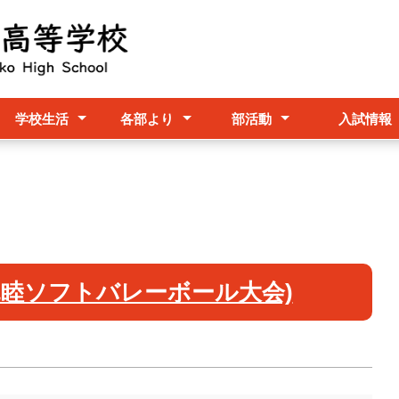
学校生活
各部より
部活動
入試情報
シー
行事予定表
学校行事
教務部
進路指導部
進路だより
生徒支援部
保健室
事務室
家族休暇制度
部活動方針
部活動紹介
親睦ソフトバレーボール大会)